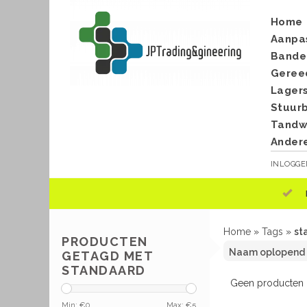
Home
Aanpa
Bande
Geree
Lager
Stuur
Tandwi
Ander
INLOGG
Home
»
Tags
»
st
PRODUCTEN
GETAGD MET
STANDAARD
Geen producten g
Min: €
0
Max: €
5