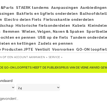
&Parts
STAERK tandems
Aanpassingen
Aanbiedingen
ssingen
Bakfiets en ligfiets onderdelen
Balhoofdstel
n
Electro delen Fiets
Fietsvakantie onderdelen
dschap
Historische fietsonderdelen
Kabels
Kleindele
s
Remmen
Wielen, Velgen, Naven & Spaken
Sportbell
bochten en pennen
USB op de fiets
Tandem onderdel
elen en kettingen
Zadels en pennen
e Producten JPTE
Ventisit
Voorvorken
GO-ON loopfiet
EN
OF
EEN ACCOUNT AANMAKEN »
SERVICE »
DE GO-ON LOOPFIETS HEEFT DE PUBLIEKSPRIJS VAN DE VEINE AWARD G
andaard
evonden!...