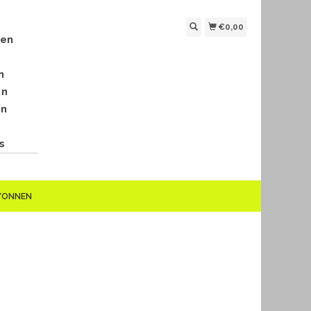
€0,00
len
n
en
en
s
EWONNEN