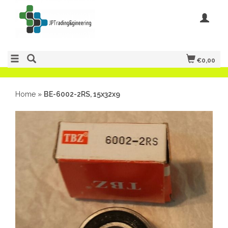
€0,00
Home
»
BE-6002-2RS, 15x32x9