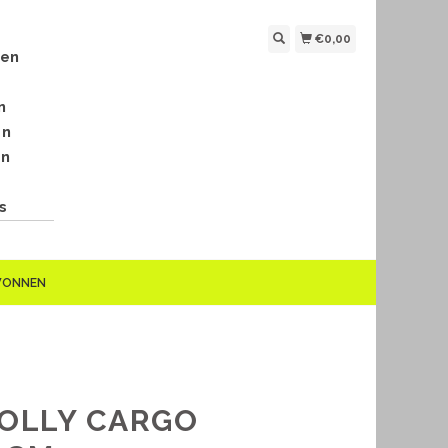
€0,00
len
n
en
en
s
EWONNEN
 DOLLY CARGO