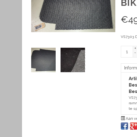
BIK
€
4
VS7303 D-
+
-
Inform
Art
Bes
Bes
VS73
ramm
te s
Aan ve