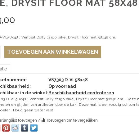
E, DRYSIT FLOOR MAT 58X48
9,00
VL58x48 ; Ventisit Dolly cargo bike, Drysit Floor mat 58x48 cm.
TOEVOEGEN AAN WINKELWAGEN
atie
ikelnummer:
VS7303 D-VL58x48
chikbaarheid:
Op voorraad
chikbaar in de winkel:
Beschikbaarheid controleren
03 D-VL58x48 ; Ventisit Dolly cargo bike, Drysit Floor mat 58x48 cm., Dez
elen en glijden van artikelen door de bak. Deze mat is eenvoudig schoon 
poelen. Houd geen water vast.
rlanglijst toevoegen
/
Toevoegen om te vergelijken