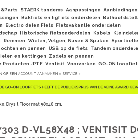
&Parts
STAERK tandems
Aanpassingen
Aanbiedingen
ssingen
Bakfiets en ligfiets onderdelen
Balhoofdstel
n
Electro delen Fiets
Fietsvakantie onderdelen
dschap
Historische fietsonderdelen
Kabels
Kleindele
s
Remmen
Wielen, Velgen, Naven & Spaken
Sportbell
bochten en pennen
USB op de fiets
Tandem onderdel
elen en kettingen
Zadels en pennen
e Producten JPTE
Ventisit
Voorvorken
GO-ON loopfiet
EN
OF
EEN ACCOUNT AANMAKEN »
SERVICE »
DE GO-ON LOOPFIETS HEEFT DE PUBLIEKSPRIJS VAN DE VEINE AWARD G
ke, Drysit Floor mat 58x48 cm.
7303 D-VL58X48 ; VENTISIT