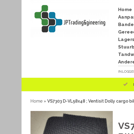
Home
Aanpa
Bande
Geree
Lager
Stuur
Tandwi
Ander
INLOGG
Home
»
VS7303 D-VL58x48 ; Ventisit Dolly cargo bi
VS