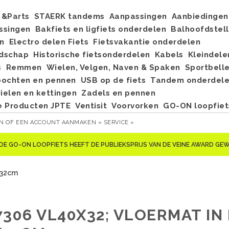
&Parts
STAERK tandems
Aanpassingen
Aanbiedingen
ssingen
Bakfiets en ligfiets onderdelen
Balhoofdstel
n
Electro delen Fiets
Fietsvakantie onderdelen
dschap
Historische fietsonderdelen
Kabels
Kleindele
s
Remmen
Wielen, Velgen, Naven & Spaken
Sportbell
bochten en pennen
USB op de fiets
Tandem onderdel
elen en kettingen
Zadels en pennen
e Producten JPTE
Ventisit
Voorvorken
GO-ON loopfiet
EN
OF
EEN ACCOUNT AANMAKEN »
SERVICE »
DE GO-ON LOOPFIETS HEEFT DE PUBLIEKSPRIJS VAN DE VEINE AWARD G
x32cm
7306 VL40X32; VLOERMAT IN