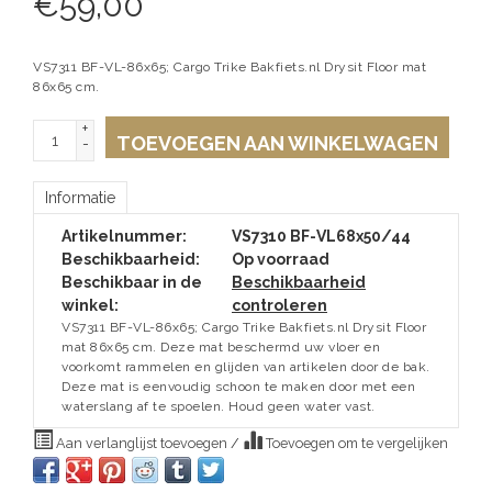
€
59,00
VS7311 BF-VL-86x65; Cargo Trike Bakfiets.nl Drysit Floor mat
86x65 cm.
+
TOEVOEGEN AAN WINKELWAGEN
-
Informatie
Artikelnummer:
VS7310 BF-VL68x50/44
Beschikbaarheid:
Op voorraad
Beschikbaar in de
Beschikbaarheid
winkel:
controleren
VS7311 BF-VL-86x65; Cargo Trike Bakfiets.nl Drysit Floor
mat 86x65 cm. Deze mat beschermd uw vloer en
voorkomt rammelen en glijden van artikelen door de bak.
Deze mat is eenvoudig schoon te maken door met een
waterslang af te spoelen. Houd geen water vast.
Aan verlanglijst toevoegen
/
Toevoegen om te vergelijken