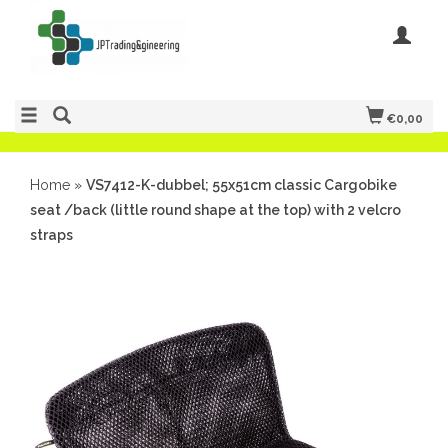
€0,00
Home
»
VS7412-K-dubbel; 55x51cm classic Cargobike
seat /back (little round shape at the top) with 2 velcro
straps