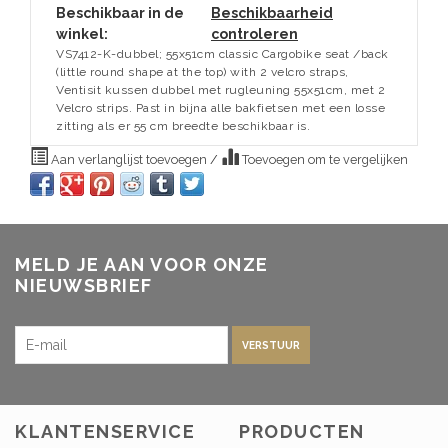
Beschikbaar in de
Beschikbaarheid
winkel:
controleren
VS7412-K-dubbel; 55x51cm classic Cargobike seat /back
(little round shape at the top) with 2 velcro straps,
Ventisit kussen dubbel met rugleuning 55x51cm, met 2
Velcro strips. Past in bijna alle bakfietsen met een losse
zitting als er 55 cm breedte beschikbaar is.
Aan verlanglijst toevoegen
/
Toevoegen om te vergelijken
MELD JE AAN VOOR ONZE
NIEUWSBRIEF
VERSTUUR
KLANTENSERVICE
PRODUCTEN