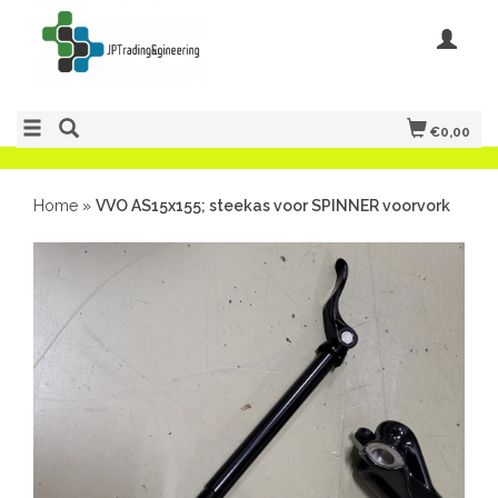
€0,00
Home
»
VVO AS15x155; steekas voor SPINNER voorvork