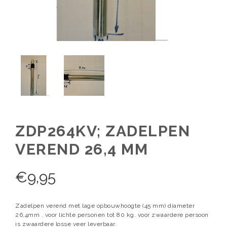
ZDP264KV; ZADELPEN
VEREND 26,4 MM
€
9,95
Zadelpen verend met lage opbouwhoogte (45 mm) diameter
26,4mm . voor lichte personen tot 80 kg. voor zwaardere persoon
is zwaardere losse veer leverbaar.