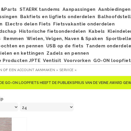
&Parts
STAERK tandems
Aanpassingen
Aanbiedingen
ssingen
Bakfiets en ligfiets onderdelen
Balhoofdstel
n
Electro delen Fiets
Fietsvakantie onderdelen
dschap
Historische fietsonderdelen
Kabels
Kleindele
s
Remmen
Wielen, Velgen, Naven & Spaken
Sportbell
bochten en pennen
USB op de fiets
Tandem onderdel
elen en kettingen
Zadels en pennen
e Producten JPTE
Ventisit
Voorvorken
GO-ON loopfiet
EN
OF
EEN ACCOUNT AANMAKEN »
SERVICE »
DE GO-ON LOOPFIETS HEEFT DE PUBLIEKSPRIJS VAN DE VEINE AWARD G
jp