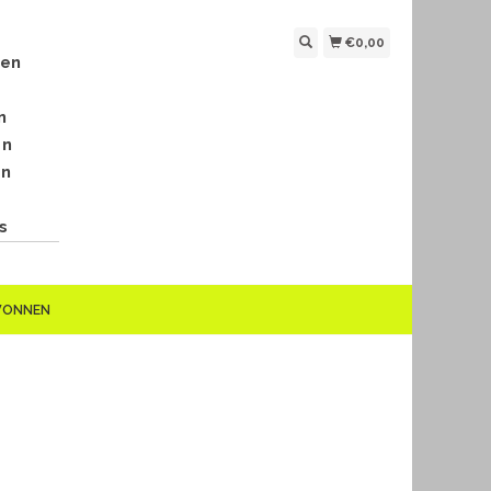
€0,00
len
n
en
en
s
EWONNEN