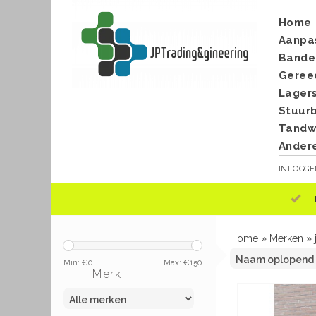
Home
Aanpa
Bande
Geree
Lager
Stuur
Tandwi
Ander
INLOGG
Home
»
Merken
»
Min: €
0
Max: €
150
Merk