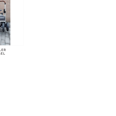
LER
GEL