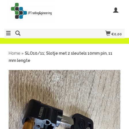
€0,00
Home
»
SLO10/11; Slotje met 2 sleutels 10mm pin, 11
mm lengte