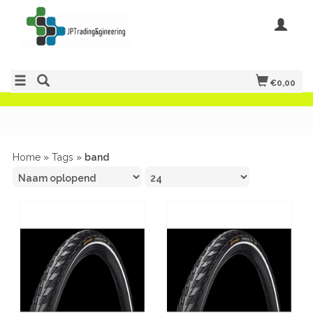
€0,00
Home
»
Tags
»
band