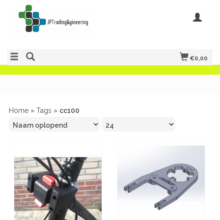
€0,00
Home
»
Tags
»
cc100