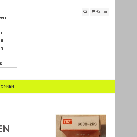
€0,00
len
n
en
en
s
EWONNEN
EN