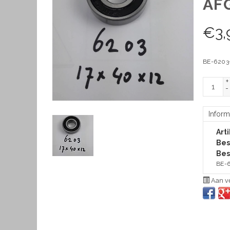
AF
€
3,
BE-6203-
+
-
Inform
Art
Bes
Bes
BE-6
Aan ve