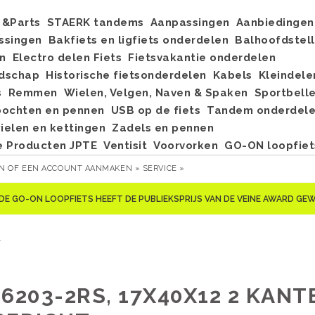
&Parts
STAERK tandems
Aanpassingen
Aanbiedingen
ssingen
Bakfiets en ligfiets onderdelen
Balhoofdstel
n
Electro delen Fiets
Fietsvakantie onderdelen
dschap
Historische fietsonderdelen
Kabels
Kleindele
s
Remmen
Wielen, Velgen, Naven & Spaken
Sportbell
bochten en pennen
USB op de fiets
Tandem onderdel
elen en kettingen
Zadels en pennen
e Producten JPTE
Ventisit
Voorvorken
GO-ON loopfiet
EN
OF
EEN ACCOUNT AANMAKEN »
SERVICE »
DE GO-ON LOOPFIETS HEEFT DE PUBLIEKSPRIJS VAN DE VEINE AWARD G
t
6203-2RS, 17X40X12 2 KANT