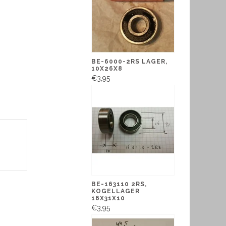
BE-6000-2RS LAGER,
10X26X8
€3,95
BE-163110 2RS,
KOGELLAGER
16X31X10
€3,95