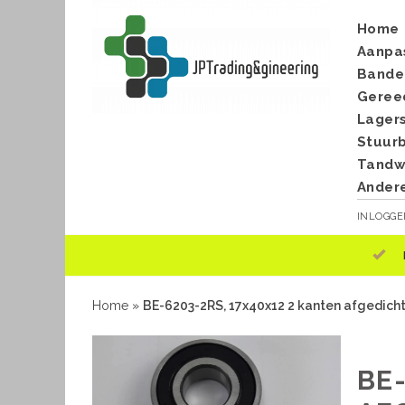
Home
Aanpa
Bande
Geree
Lager
Stuur
Tandwi
Ander
INLOGG
Home
»
BE-6203-2RS, 17x40x12 2 kanten afgedich
BE-