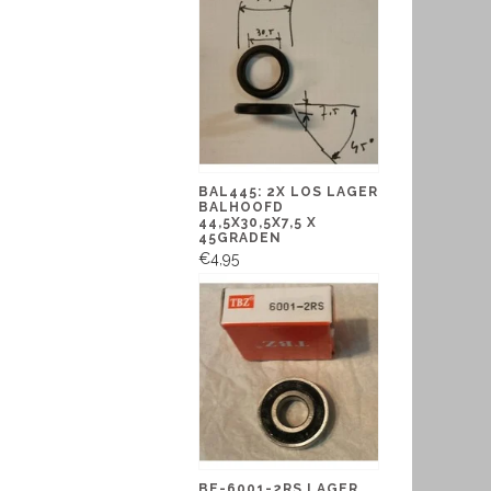
BAL445: 2X LOS LAGER
BALHOOFD
44,5X30,5X7,5 X
45GRADEN
€4,95
BE-6001-2RS LAGER,