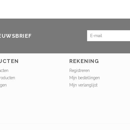
IEUWSBRIEF
UCTEN
REKENING
ucten
Registreren
roducten
Mijn bestellingen
ngen
Mijn verlanglijst