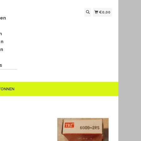
€0,00
len
n
en
en
s
EWONNEN