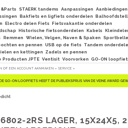
&Parts
STAERK tandems
Aanpassingen
Aanbiedingen
ssingen
Bakfiets en ligfiets onderdelen
Balhoofdstel
n
Electro delen Fiets
Fietsvakantie onderdelen
dschap
Historische fietsonderdelen
Kabels
Kleindele
s
Remmen
Wielen, Velgen, Naven & Spaken
Sportbell
bochten en pennen
USB op de fiets
Tandem onderdel
elen en kettingen
Zadels en pennen
e Producten JPTE
Ventisit
Voorvorken
GO-ON loopfiet
EN
OF
EEN ACCOUNT AANMAKEN »
SERVICE »
DE GO-ON LOOPFIETS HEEFT DE PUBLIEKSPRIJS VAN DE VEINE AWARD G
edicht
6802-2RS LAGER, 15X24X5, 2