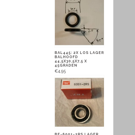
BAL445: 2X LOS LAGER
BALHOOFD
44,5X30,5X7,5 X
45GRADEN
€4,95
BE-6001-2RS LAGER,