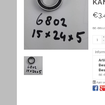
KA
€
3,
BE-6802-
+
-
Inform
Art
Bes
Bes
BE-6
Aan ve