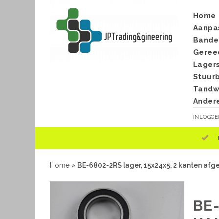
Home
Aanpa
Bande
Geree
Lager
Stuur
Tandwi
Ander
INLOGG
Home
»
BE-6802-2RS lager, 15x24x5, 2 kanten afg
BE-