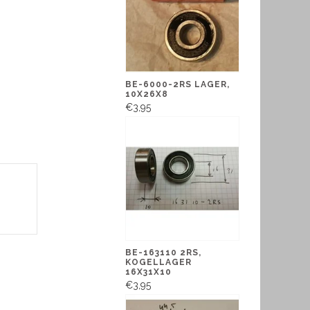
BE-6000-2RS LAGER,
10X26X8
€3,95
BE-163110 2RS,
KOGELLAGER
16X31X10
€3,95