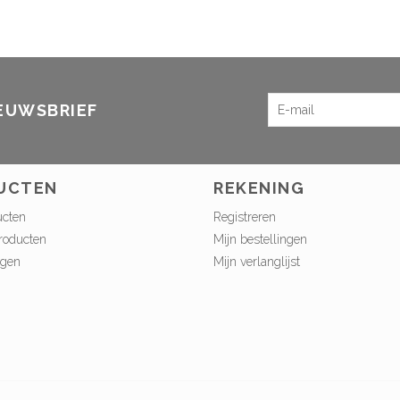
IEUWSBRIEF
UCTEN
REKENING
ucten
Registreren
roducten
Mijn bestellingen
ngen
Mijn verlanglijst