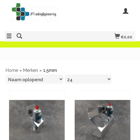
€0,00
Home
»
Merken
»
1,5mm