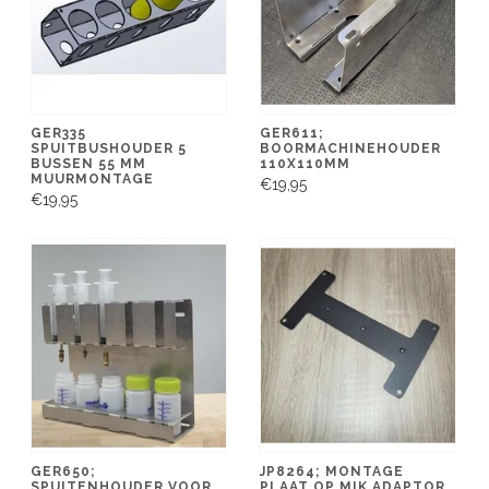
GER335
GER611;
SPUITBUSHOUDER 5
BOORMACHINEHOUDER
BUSSEN 55 MM
110X110MM
MUURMONTAGE
€19,95
€19,95
GER650;
JP8264; MONTAGE
SPUITENHOUDER VOOR
PLAAT OP MIK ADAPTOR