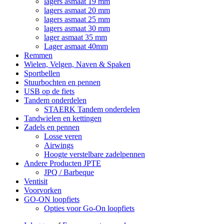
lagers asmaat 19 mm
lagers asmaat 20 mm
lagers asmaat 25 mm
lagers asmaat 30 mm
lager asmaat 35 mm
Lager asmaat 40mm
Remmen
Wielen, Velgen, Naven & Spaken
Sportbellen
Stuurbochten en pennen
USB op de fiets
Tandem onderdelen
STAERK Tandem onderdelen
Tandwielen en kettingen
Zadels en pennen
Losse veren
Airwings
Hoogte verstelbare zadelpennen
Andere Producten JPTE
JPQ / Barbeque
Ventisit
Voorvorken
GO-ON loopfiets
Opties voor Go-On loopfiets