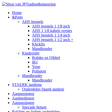
Home
&Parts
AHS beugels
AHS beugels 1 1/8 inch
AHS 1 1/8 kabels versies
AHS beugels 1 1/4 inch
AHS beugels 1 1/2 inch +
Klickfix
Mandhouder
Kinderzitje
Bobike en Qibbel
IKI
Yepp
Polisport
Mandhouder
Mandhouder
STAERK tandems
Onderdelen Staerk tandem
Aanpassingen
Aanbiedingen
Aanpassingen
Speciale fietsen
Bakfiets en ligfiets onderdelen