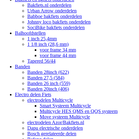
Bakfiets.nl onderdelen
Urban Arrow onderdelen
Babboe bakfiets onderdelen
Johnny loco bakfiets onderdelen
SociBike bakfiets onderdelen
Balhoofdstellen
1 inch 25,4mm
1 1/8 inch (28,6 mm)
voor frame 34 mm
voor frame 44 mm
Tapered 56/44
Banden
Banden 28inch (622)
Banden 27,5 (584)
Banden 26 inch (559)
Banden 20inch (406)
Electro delen Fiets
electrodelen Multicycle
Smart Systeem Multicycle
Multicycle HES QMS en QQS systeem
Move systeem Multicycle
electrodelen Azor/Bakfiets.nl
Dapu electrische onderdelen
Bosch gerelateerde delen