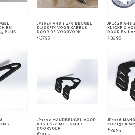
UGEL
JP1045 AHS 1 1/8 BEUGEL
JP1048 AHS 
NCH EN
KLICKFIX VOOR KABELS
KLICKFIX VO
,5 PLUS
DOOR DE VOORVORK
DOOR EN LA
€37,95
€39,95
/8
JP1112 MANDBEUGEL VOOR
JP1116 MAN
LANG
AHS 1 1/8 MET KABEL
KORT31,8 MM
DOORVOER
€29,95
€19,95