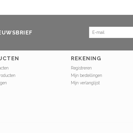
IEUWSBRIEF
UCTEN
REKENING
ucten
Registreren
roducten
Mijn bestellingen
ngen
Mijn verlanglijst