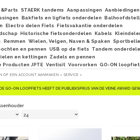
&Parts
STAERK tandems
Aanpassingen
Aanbiedingen
ssingen
Bakfiets en ligfiets onderdelen
Balhoofdstel
n
Electro delen Fiets
Fietsvakantie onderdelen
dschap
Historische fietsonderdelen
Kabels
Kleindele
s
Remmen
Wielen, Velgen, Naven & Spaken
Sportbell
bochten en pennen
USB op de fiets
Tandem onderdel
elen en kettingen
Zadels en pennen
e Producten JPTE
Ventisit
Voorvorken
GO-ON loopfiet
EN
OF
EEN ACCOUNT AANMAKEN »
SERVICE »
DE GO-ON LOOPFIETS HEEFT DE PUBLIEKSPRIJS VAN DE VEINE AWARD G
ssenhouder