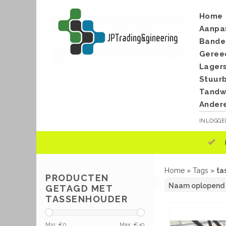
Home
Aanpa
Bande
Geree
Lager
Stuur
Tandwi
Ander
INLOGG
Home
»
Tags
»
ta
PRODUCTEN
GETAGD MET
TASSENHOUDER
Min: €
0
Max: €
40