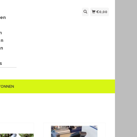
€0,00
len
n
en
en
s
EWONNEN