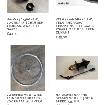
NA-V-15D-36G-ZW;
VEL622-ANDRA20 ZW;
VOORNAAF SCHIJFREM
VELG ANDRA20,
15MM AS, ZWART 36
622/28INCH, 36 GAATS
GAATS
ZWART MET GESLEPEN
ZIJKANT
€49,50
€49,00
VWI2036A VOORWIEL
NA-A1236: NAAF 36
20INCH STANDAARD
SPAAKS VOOR 8,9OF10
VOORNAAF, ALU VELG
SPEED 135 MM