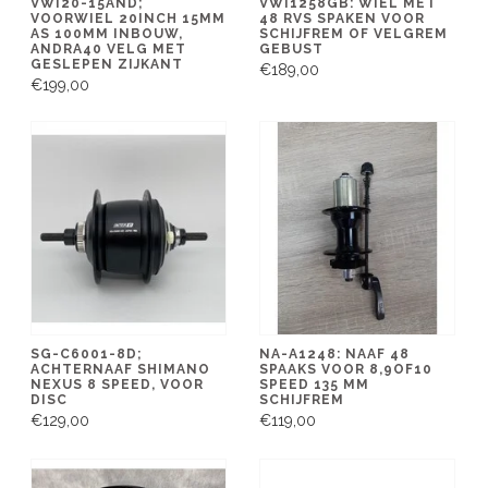
VWI20-15AND;
VWI1258GB: WIEL MET
VOORWIEL 20INCH 15MM
48 RVS SPAKEN VOOR
AS 100MM INBOUW,
SCHIJFREM OF VELGREM
ANDRA40 VELG MET
GEBUST
GESLEPEN ZIJKANT
€189,00
€199,00
SG-C6001-8D;
NA-A1248: NAAF 48
ACHTERNAAF SHIMANO
SPAAKS VOOR 8,9OF10
NEXUS 8 SPEED, VOOR
SPEED 135 MM
DISC
SCHIJFREM
€129,00
€119,00