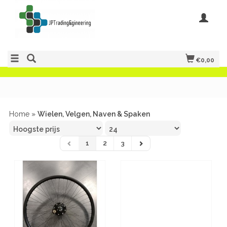
€0,00
Home
»
Wielen, Velgen, Naven & Spaken
1
2
3