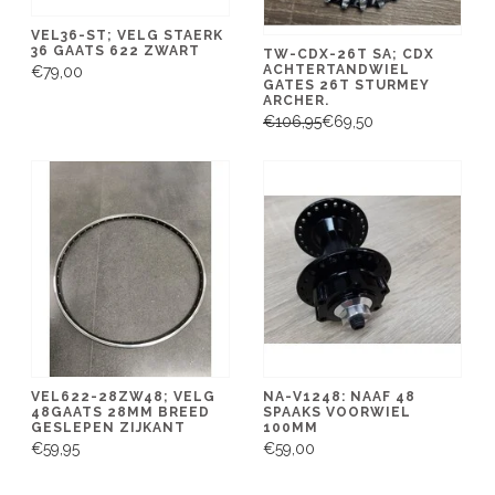
VEL36-ST; VELG STAERK
36 GAATS 622 ZWART
TW-CDX-26T SA; CDX
ACHTERTANDWIEL
€79,00
GATES 26T STURMEY
ARCHER.
€106,95
€69,50
VEL622-28ZW48; VELG
NA-V1248: NAAF 48
48GAATS 28MM BREED
SPAAKS VOORWIEL
GESLEPEN ZIJKANT
100MM
€59,95
€59,00