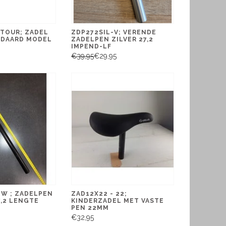
 TOUR; ZADEL
ZDP272SIL-V; VERENDE
NDAARD MODEL
ZADELPEN ZILVER 27,2
IMPEND-LF
€39,95
€29,95
ZW ; ZADELPEN
ZAD12X22 - 22;
7,2 LENGTE
KINDERZADEL MET VASTE
T
PEN 22MM
€32,95