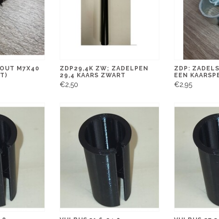
BOUT M7X40
ZDP29,4K ZW; ZADELPEN
ZDP: ZADEL
T)
29,4 KAARS ZWART
EEN KAARSP
€2,50
€2,95