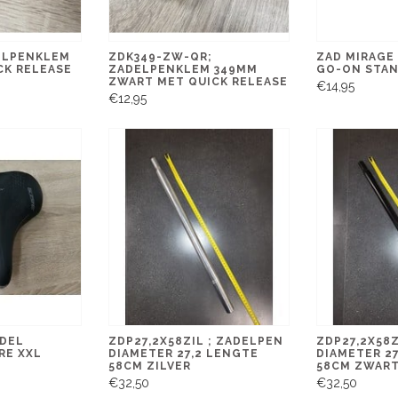
ELPENKLEM
ZDK349-ZW-QR;
ZAD MIRAGE
CK RELEASE
ZADELPENKLEM 349MM
GO-ON STA
ZWART MET QUICK RELEASE
€14,95
€12,95
ADEL
ZDP27,2X58ZIL ; ZADELPEN
ZDP27,2X58
RE XXL
DIAMETER 27,2 LENGTE
DIAMETER 2
58CM ZILVER
58CM ZWAR
€32,50
€32,50