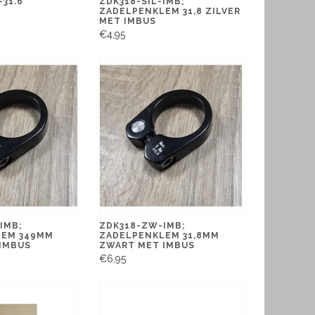
-31.6
ZDK318-SIL-IMB;
ZADELPENKLEM 31,8 ZILVER
MET IMBUS
€4,95
IMB;
ZDK318-ZW-IMB;
LEM 349MM
ZADELPENKLEM 31,8MM
IMBUS
ZWART MET IMBUS
€6,95