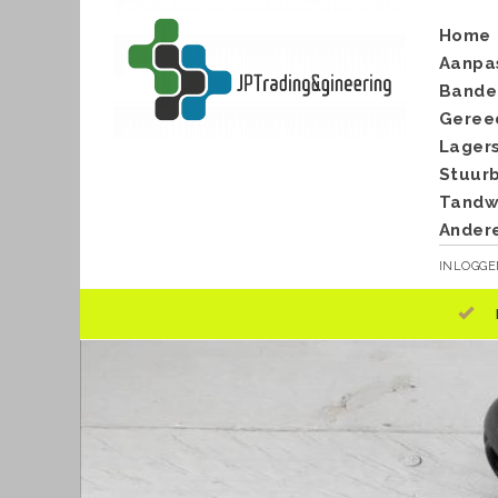
Home
Aanpa
Bande
Geree
Lager
Stuur
Tandwi
Ander
INLOGG