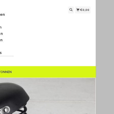
€0,00
len
n
en
en
s
EWONNEN