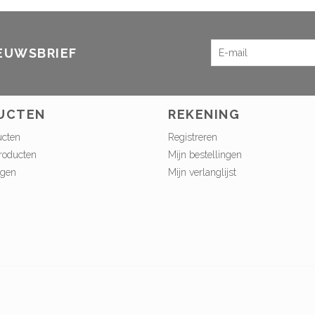
IEUWSBRIEF
UCTEN
REKENING
ucten
Registreren
roducten
Mijn bestellingen
ngen
Mijn verlanglijst