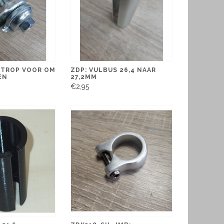
STROP VOOR OM
ZDP: VULBUS 26,4 NAAR
EN
27,2MM
€2,95