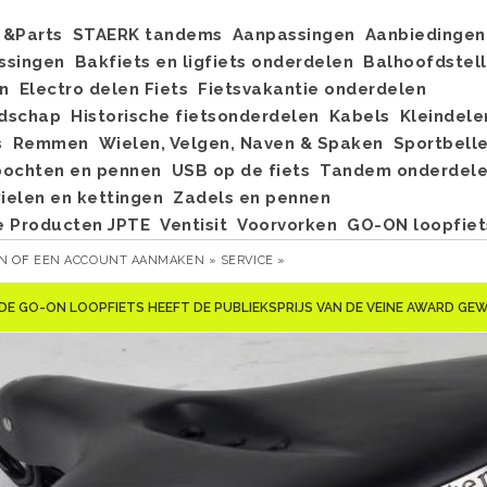
&Parts
STAERK tandems
Aanpassingen
Aanbiedingen
ssingen
Bakfiets en ligfiets onderdelen
Balhoofdstel
n
Electro delen Fiets
Fietsvakantie onderdelen
dschap
Historische fietsonderdelen
Kabels
Kleindele
s
Remmen
Wielen, Velgen, Naven & Spaken
Sportbell
bochten en pennen
USB op de fiets
Tandem onderdel
elen en kettingen
Zadels en pennen
e Producten JPTE
Ventisit
Voorvorken
GO-ON loopfiet
EN
OF
EEN ACCOUNT AANMAKEN »
SERVICE »
DE GO-ON LOOPFIETS HEEFT DE PUBLIEKSPRIJS VAN DE VEINE AWARD G