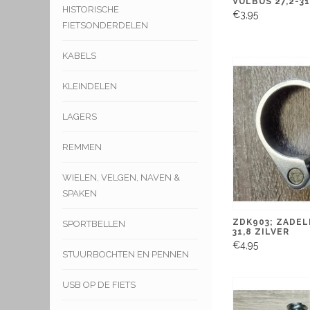
VULBUS 27,2-31
HISTORISCHE
€3,95
FIETSONDERDELEN
KABELS
KLEINDELEN
LAGERS
REMMEN
WIELEN, VELGEN, NAVEN &
SPAKEN
ZDK903; ZADE
SPORTBELLEN
31,8 ZILVER
€4,95
STUURBOCHTEN EN PENNEN
USB OP DE FIETS