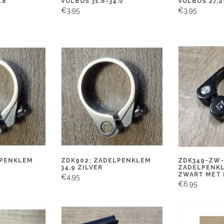
.8
VULBUS 31.6-34.0
VULBUS 27,2
€3,95
€3,95
LPENKLEM
ZDK902; ZADELPENKLEM
ZDK349-ZW-
34,9 ZILVER
ZADELPENK
ZWART MET 
€4,95
€6,95