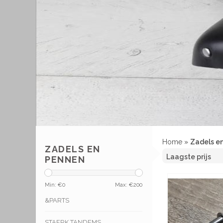
Home
»
Zadels e
ZADELS EN
PENNEN
Min: €
0
Max: €
200
&PARTS
STAERK TANDEMS