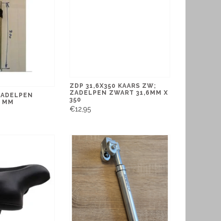
ZDP 31,6X350 KAARS ZW;
ZADELPEN ZWART 31,6MM X
ZADELPEN
350
4 MM
€12,95