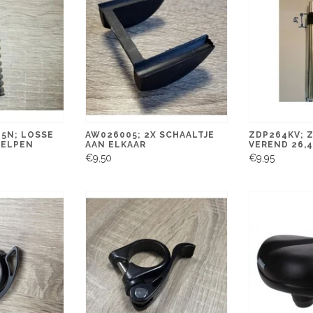
5N; LOSSE
AW026005; 2X SCHAALTJE
ZDP264KV; 
DELPEN
AAN ELKAAR
VEREND 26,
€9,50
€9,95