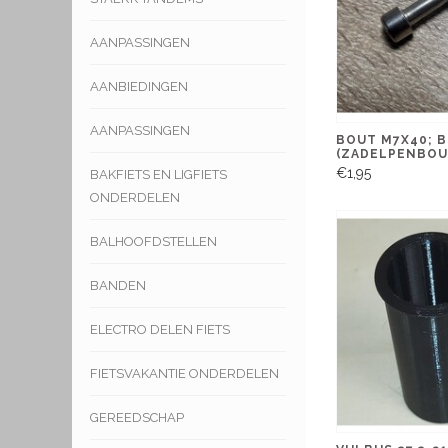
AANPASSINGEN
AANBIEDINGEN
AANPASSINGEN
BOUT M7X40; 
(ZADELPENBOU
€1,95
BAKFIETS EN LIGFIETS
ONDERDELEN
BALHOOFDSTELLEN
BANDEN
ELECTRO DELEN FIETS
FIETSVAKANTIE ONDERDELEN
GEREEDSCHAP