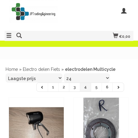
€0,00
Home
»
Electro delen Fiets
»
electrodelen Multicycle
1
2
3
4
5
6