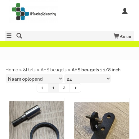
€0,00
Home
»
&Parts
»
AHS beugels
»
AHS beugels 1 1/8 inch
1
2