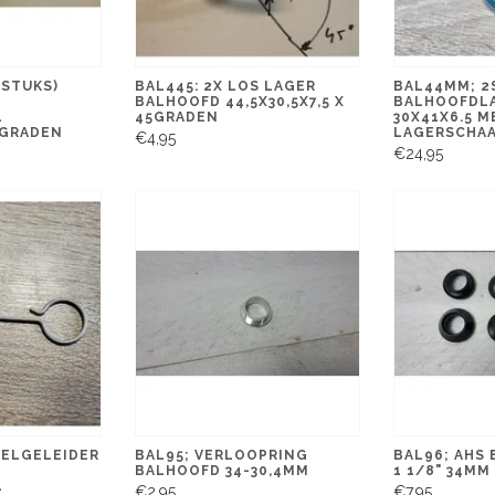
 STUKS)
BAL445: 2X LOS LAGER
BAL44MM; 2
BALHOOFD 44,5X30,5X7,5 X
BALHOOFDL
L
45GRADEN
30X41X6.5 M
5 GRADEN
LAGERSCHA
€4,95
€24,95
BELGELEIDER
BAL95; VERLOOPRING
BAL96; AHS
BALHOOFD 34-30,4MM
1 1/8" 34MM
L
€2,95
€7,95