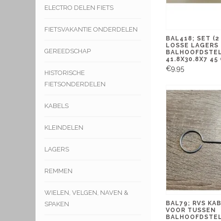
ELECTRO DELEN FIETS
FIETSVAKANTIE ONDERDELEN
BAL418; SET (2
LOSSE LAGERS
GEREEDSCHAP
BALHOOFDSTE
41.8X30.8X7 4
€9,95
HISTORISCHE
FIETSONDERDELEN
KABELS
KLEINDELEN
LAGERS
REMMEN
WIELEN, VELGEN, NAVEN &
BAL79; RVS KA
SPAKEN
VOOR TUSSEN
BALHOOFDSTE