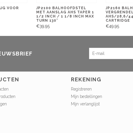
LUG VOOR
JP2100 BALHOOFDSTEL
JP2160 BAL
MET AANSLAG AHS TAPER 1
VERGRENDE
1/2 INCH / 1 1/8 INCH MAX
AHS/28,6/44
TURN 130°
CARTRIDGE
€39,95
€49,95
IEUWSBRIEF
UCTEN
REKENING
ucten
Registreren
roducten
Mijn bestellingen
ngen
Mijn verlanglijst