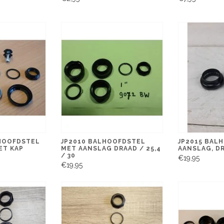
LHOOFDSTEL
JP2010 BALHOOFDSTEL
JP2015 BAL
ET KAP
MET AANSLAG DRAAD / 25,4
AANSLAG, DR
/ 30
€19,95
€19,95