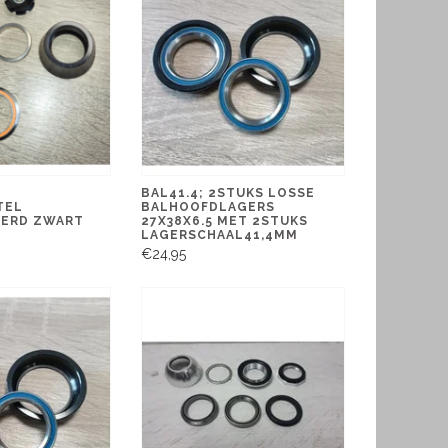
BAL41.4; 2STUKS LOSSE
TEL
BALHOOFDLAGERS
EERD ZWART
27X38X6.5 MET 2STUKS
LAGERSCHAAL41,4MM
€24,95