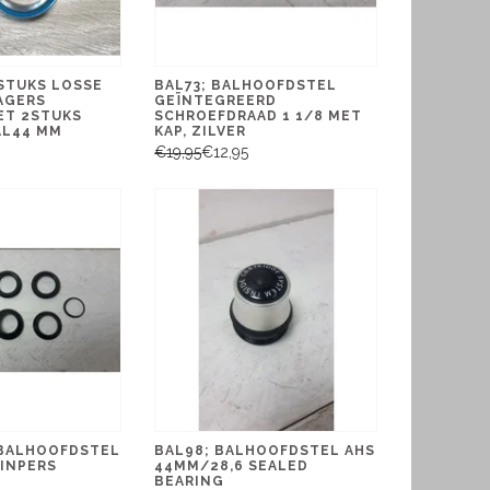
STUKS LOSSE
BAL73; BALHOOFDSTEL
AGERS
GEÏNTEGREERD
ET 2STUKS
SCHROEFDRAAD 1 1/8 MET
AL44 MM
KAP, ZILVER
€19,95
€12,95
 BALHOOFDSTEL
BAL98; BALHOOFDSTEL AHS
 INPERS
44MM/28,6 SEALED
BEARING