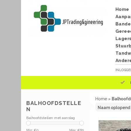
Home
Aanpa
Bande
Geree
Lager
Stuur
Tandwi
Ander
INLOGG
Home
»
Balhoofd
BALHOOFDSTELLE
N
Balhoofdstellen met aanslag
Min: €
0
Max: €
60