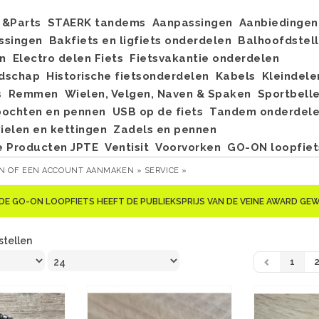
&Parts
STAERK tandems
Aanpassingen
Aanbiedingen
ssingen
Bakfiets en ligfiets onderdelen
Balhoofdstel
n
Electro delen Fiets
Fietsvakantie onderdelen
dschap
Historische fietsonderdelen
Kabels
Kleindele
s
Remmen
Wielen, Velgen, Naven & Spaken
Sportbell
bochten en pennen
USB op de fiets
Tandem onderdel
elen en kettingen
Zadels en pennen
e Producten JPTE
Ventisit
Voorvorken
GO-ON loopfiet
EN
OF
EEN ACCOUNT AANMAKEN »
SERVICE »
DE GO-ON LOOPFIETS HEEFT DE PUBLIEKSPRIJS VAN DE VEINE AWARD G
stellen
1