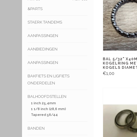
&PARTS
STAERK TANDEMS
AANPASSINGEN
AANBIEDINGEN
BAL 5/32" X40
AANPASSINGEN
KOGELRING ME
KOGELS DIAME
€1,00
BAKFIETS EN LIGFIETS
ONDERDELEN
BALHOOFDSTELLEN
1 inch 25,4mm
1 1/8 inch (28,6 mm)
Tapered 56/44
BANDEN