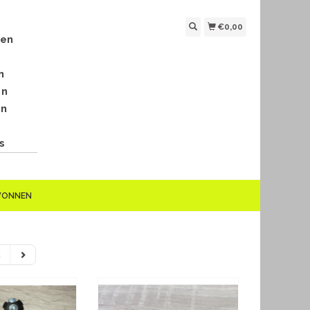
€0,00
len
n
en
en
s
EWONNEN
2