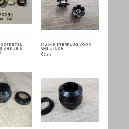
HOOFDSTEL
JP2098 STERPLUG VOOR
G AHS 28,6
AHS 1 INCH
M
€1,25