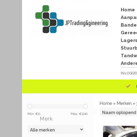
Home
Aanpa
Bande
Geree
Lager
Stuur
Tandwi
Ander
INLOGG
Home
»
Merken
»
Min: €
0
Max: €
200
Merk