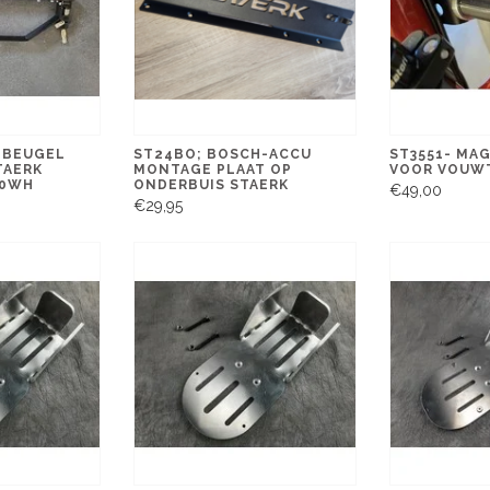
TBEUGEL
ST24BO; BOSCH-ACCU
ST3551- MA
TAERK
MONTAGE PLAAT OP
VOOR VOUW
00WH
ONDERBUIS STAERK
€49,00
€29,95