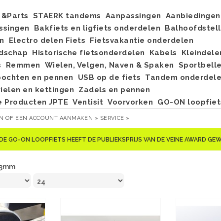
&Parts
STAERK tandems
Aanpassingen
Aanbiedingen
ssingen
Bakfiets en ligfiets onderdelen
Balhoofdstel
n
Electro delen Fiets
Fietsvakantie onderdelen
dschap
Historische fietsonderdelen
Kabels
Kleindele
s
Remmen
Wielen, Velgen, Naven & Spaken
Sportbell
bochten en pennen
USB op de fiets
Tandem onderdel
elen en kettingen
Zadels en pennen
e Producten JPTE
Ventisit
Voorvorken
GO-ON loopfiet
EN
OF
EEN ACCOUNT AANMAKEN »
SERVICE »
DE GO-ON LOOPFIETS HEEFT DE PUBLIEKSPRIJS VAN DE VEINE AWARD G
3mm