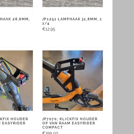
HAAK 28,6MM,
JP1251 LAMPHAAK 31,8MM, 1
1/4
€12,95
CKFIX HOUDER
JP7070; KLICKFIX HOUDER
M EASYRIDER
OP VAN RAAM EASYRIDER
COMPACT
€199,00