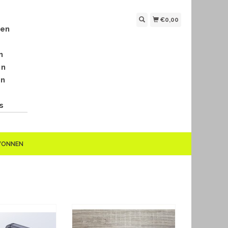
€0,00
len
n
en
en
s
EWONNEN