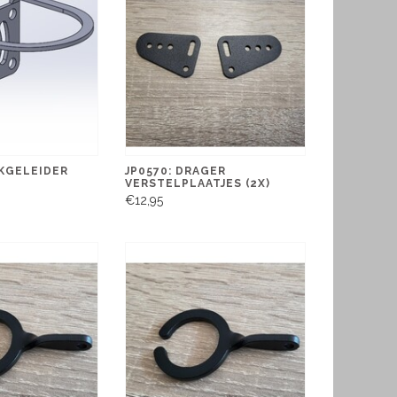
OKGELEIDER
JP0570: DRAGER
VERSTELPLAATJES (2X)
€12,95