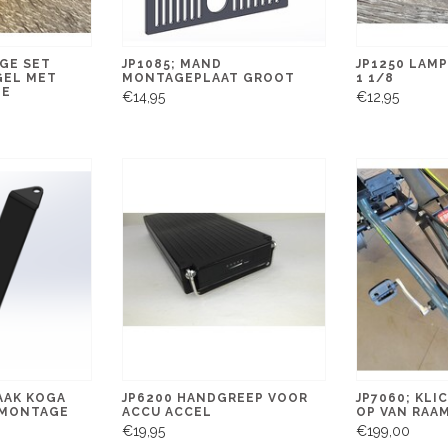
GE SET
JP1085; MAND
JP1250 LAMP
GEL MET
MONTAGEPLAAT GROOT
1 1/8
DE
€14,95
€12,95
AAK KOGA
JP6200 HANDGREEP VOOR
JP7060; KLI
 MONTAGE
ACCU ACCEL
OP VAN RAA
€19,95
€199,00