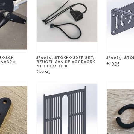
 BOSCH
JP0080; STOKHOUDER SET,
JP0085; ST
 NAAR 2
BEUGEL AAN DE VOORVORK
€19,95
MET ELASTIEK
€24,95