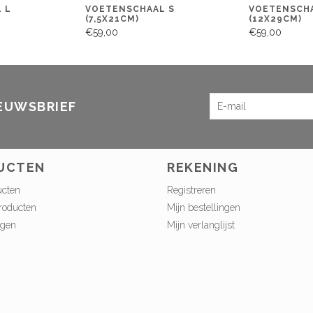
 L
VOETENSCHAAL S
VOETENSCHA
(7,5X21CM)
(12X29CM)
€59,00
€59,00
IEUWSBRIEF
UCTEN
REKENING
ucten
Registreren
roducten
Mijn bestellingen
ngen
Mijn verlanglijst