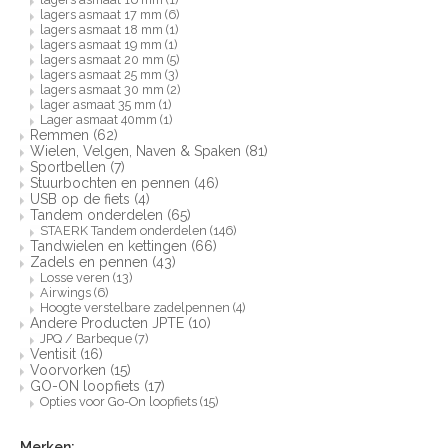
lagers asmaat 17 mm
(6)
lagers asmaat 18 mm
(1)
lagers asmaat 19 mm
(1)
lagers asmaat 20 mm
(5)
lagers asmaat 25 mm
(3)
lagers asmaat 30 mm
(2)
lager asmaat 35 mm
(1)
Lager asmaat 40mm
(1)
Remmen
(62)
Wielen, Velgen, Naven & Spaken
(81)
Sportbellen
(7)
Stuurbochten en pennen
(46)
USB op de fiets
(4)
Tandem onderdelen
(65)
STAERK Tandem onderdelen
(146)
Tandwielen en kettingen
(66)
Zadels en pennen
(43)
Losse veren
(13)
Airwings
(6)
Hoogte verstelbare zadelpennen
(4)
Andere Producten JPTE
(10)
JPQ / Barbeque
(7)
Ventisit
(16)
Voorvorken
(15)
GO-ON loopfiets
(17)
Opties voor Go-On loopfiets
(15)
Merken: