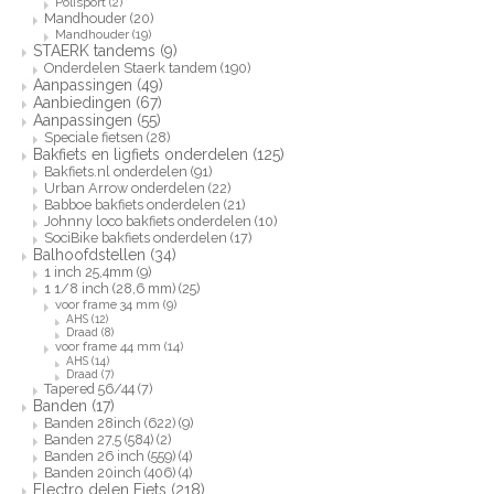
Polisport
(2)
Mandhouder
(20)
Mandhouder
(19)
STAERK tandems
(9)
Onderdelen Staerk tandem
(190)
Aanpassingen
(49)
Aanbiedingen
(67)
Aanpassingen
(55)
Speciale fietsen
(28)
Bakfiets en ligfiets onderdelen
(125)
Bakfiets.nl onderdelen
(91)
Urban Arrow onderdelen
(22)
Babboe bakfiets onderdelen
(21)
Johnny loco bakfiets onderdelen
(10)
SociBike bakfiets onderdelen
(17)
Balhoofdstellen
(34)
1 inch 25,4mm
(9)
1 1/8 inch (28,6 mm)
(25)
voor frame 34 mm
(9)
AHS
(12)
Draad
(8)
voor frame 44 mm
(14)
AHS
(14)
Draad
(7)
Tapered 56/44
(7)
Banden
(17)
Banden 28inch (622)
(9)
Banden 27,5 (584)
(2)
Banden 26 inch (559)
(4)
Banden 20inch (406)
(4)
Electro delen Fiets
(218)