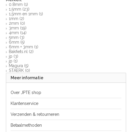
0.8mm
(1)
1,5mm
(23)
1,5mm en 1mm
(1)
1mm
(2)
2mm
(0)
3mm
(19)
4mm
(14)
5mm
(3)
6mm
(5)
6mm + 3mm
(1)
Bakfiets.nl
(2)
jp
(3)
jp
(1)
Magura
(5)
STAERK
(0)
Meer informatie
Over JPTE shop
Klantenservice
Verzenden & retourneren
Betaalmethoden