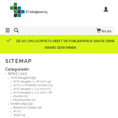
€0,00
DE GO-ON LOOPFIETS HEEFT DE PUBLIEKSPRIJS VAN DE VEINE
AWARD GEWONNEN
SITEMAP
Categorieën:
&Parts
(141)
AHS beugels
(55)
AHS beugels 1 1/8 inch
(33)
AHS 1 1/8 kabels versies
(15)
AHS beugels 1 1/4 inch
(11)
AHS beugels 1 1/2 inch +
(8)
Klickfix
(12)
Mandhouder
(11)
Kinderzitje
(25)
Bobike en Qibbel
(16)
IKI
(2)
Yepp
(15)