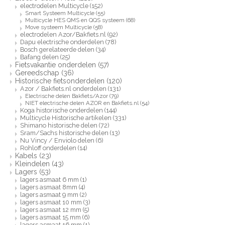
electrodelen Multicycle
(152)
Smart Systeem Multicycle
(55)
Multicycle HES QMS en QQS systeem
(68)
Move systeem Multicycle
(58)
electrodelen Azor/Bakfiets.nl
(92)
Dapu electrische onderdelen
(78)
Bosch gerelateerde delen
(34)
Bafang delen
(25)
Fietsvakantie onderdelen
(57)
Gereedschap
(36)
Historische fietsonderdelen
(120)
Azor / Bakfiets.nl onderdelen
(131)
Electrische delen Bakfiets/Azor
(79)
NIET electrische delen AZOR en Bakfiets.nl
(54)
Koga historische onderdelen
(144)
Multicycle Historische artikelen
(331)
Shimano historische delen
(72)
Sram/Sachs historische delen
(13)
Nu Vincy / Enviolo delen
(6)
Rohloff onderdelen
(14)
Kabels
(23)
Kleindelen
(43)
Lagers
(53)
lagers asmaat 6 mm
(1)
lagers asmaat 8mm
(4)
lagers asmaat 9 mm
(2)
lagers asmaat 10 mm
(3)
lagers asmaat 12 mm
(5)
lagers asmaat 15 mm
(6)
lagers asmaat 16 mm
(1)